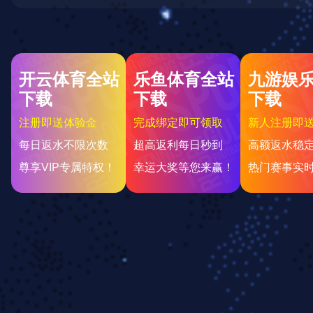
面提升用户操作流畅度。
多语言，多区域
支持多语种界面与主流货币结算方式，壹号娱
东南亚、欧洲、中东等重点市场，具备全球运
力。
为什么