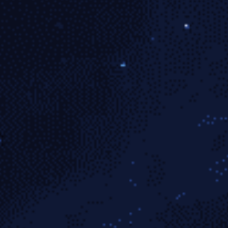
电竞频道
热门电竞赛事全覆盖，支持边看边聊功能，打造
专属电竞内容互动专区。