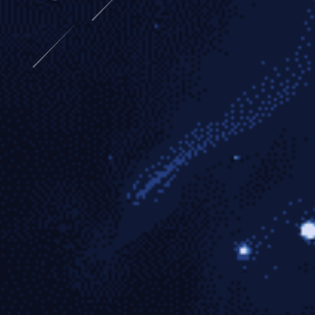
壹号
体育直播
涵盖足球、篮球、网球等项目的全球赛事直播，
高清画质、低延迟体验，适合追求流畅观赛的用
户。