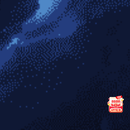
互动内容
提供多种媒体形式如图文、短视频、集锦回顾，
提升壹号娱乐大舞台入口 的平台使用粘性与用户
参与感。